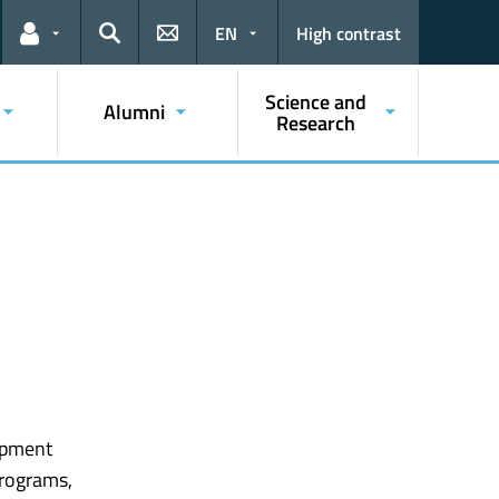
EN
High contrast
Links for the current user
Search
Science and
Alumni
Research
lopment
programs,