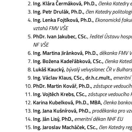
Ing. Klára Čermáková, Ph.D.,
členka Katedry
Ing. Petr Drulák, Ph.D.,
člen Katedry politolo
Ing. Lenka Fojtíková, Ph.D.,
Ekonomická fakul
vztahů FMV VŠE
PhDr. Ivan Jakubec, CSc.
,
ředitel Ústavu hosp
NF VŠE
Ing. Martina Jiránková, Ph.D.,
děkanka FMV 
Ing. Božena Kadeřábková, CSc.,
členka Kate
Lukáš Kaucký,
bývalý velvyslanec ČR v Bulhar
Ing. Václav Klaus, CSc., dr.h.c.mult.,
emeritní
PhDr. Martin Kovář, Ph.D.,
zástupce vedoucíh
Ing. Vojtěch Krebs, CSc.,
zástupce vedoucího K
Karina Kubelková, Ph.D., MBA,
členka banko
Ing. Jana Kušnírová, PhD.,
proděkanka pro vzd
Ing. Ján Lisý, PhD
.,
emeritní děkan NHF EU
Ing. Jaroslav Macháček, CSc.,
člen Katedry re