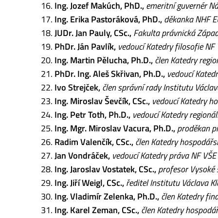
Ing. Jozef Makúch, PhD.,
emeritní guvernér N
Ing. Erika Pastoráková, PhD.,
děkanka NHF EU
JUDr. Jan Pauly, CSc.,
Fakulta právnická Západ
PhDr. Ján Pavlík,
vedoucí Katedry filosofie NF
Ing. Martin Pělucha, Ph.D.,
člen Katedry regio
PhDr. Ing. Aleš Skřivan, Ph.D.,
vedoucí Kated
Ivo Strejček,
člen správní rady Institutu Václava
Ing. Miroslav Ševčík, CSc.,
vedoucí Katedry ho
Ing. Petr Toth, Ph.D.,
vedoucí Katedry regionál
Ing. Mgr. Miroslav Vacura, Ph.D.,
proděkan pr
Radim Valenčík, CSc.,
člen Katedry hospodářsk
Jan Vondráček,
vedoucí Katedry práva NF VŠE
Ing. Jaroslav Vostatek, CSc.,
profesor Vysoké š
Ing. Jiří Weigl, CSc.,
ředitel Institutu Václava Kl
Ing. Vladimír Zelenka, Ph.D.,
člen Katedry fin
Ing. Karel Zeman, CSc.,
člen Katedry hospodářs