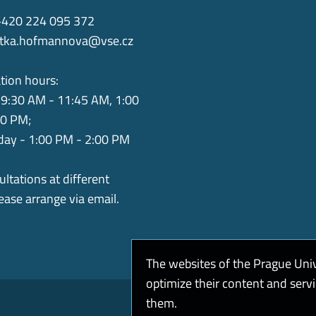
+420 224 095 372
itka.hofmannova@vse.cz
tion hours:
9:30 AM - 11:45 AM, 1:00
00 PM;
ay - 1:00 PM - 2:00 PM
ultations at different
lease arrange via email.
The websites of the Prague Uni
optimize their content and serv
them.