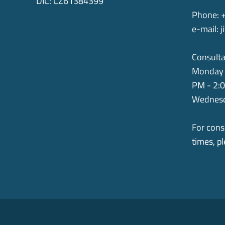
DIČ: CZ61384399
Phone: 
e-mail:
j
Consulta
Monday 
PM - 2:
Wednesd
For cons
times, p