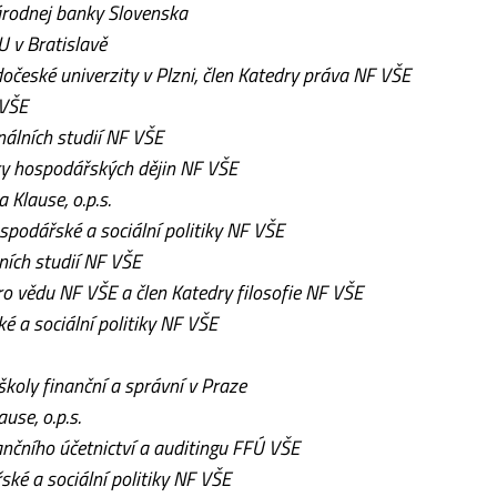
árodnej banky Slovenska
 v Bratislavě
očeské univerzity v Plzni, člen Katedry práva NF VŠE
 VŠE
nálních studií NF VŠE
ry hospodářských dějin NF VŠE
 Klause, o.p.s.
spodářské a sociální politiky NF VŠE
ních studií NF VŠE
o vědu NF VŠE a člen Katedry filosofie NF VŠE
é a sociální politiky NF VŠE
koly finanční a správní v Praze
ause, o.p.s.
ančního účetnictví a auditingu FFÚ VŠE
ké a sociální politiky NF VŠE