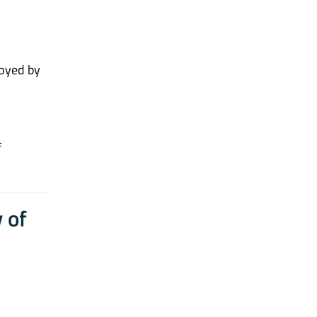
loyed by
f
 of