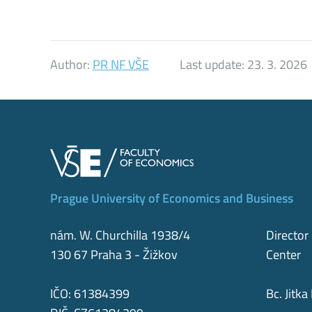
Author:
PR NF VŠE
Last update:
23. 3. 2026
Prague University of Economics and Business
nám. W. Churchilla 1938/4
Director
130 67 Praha 3 - Žižkov
Center
IČO: 61384399
Bc. Jit