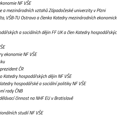
 ekonomie NF VŠE
gie a mezinárodních vztahů Západočeské univerzity v Plzni
ta, VŠB-TU Ostrava a členka Katedry mezinárodních ekonomick
odářských a sociálních dějin FF UK a člen Katedry hospodářskýc
VŠE
dry ekonomie NF VŠE
sku
 prezident ČR
o Katedry hospodářských dějin NF VŠE
atedry hospodářské a sociální politiky NF VŠE
vní rady ČNB
ělávací činnost na NHF EU v Bratislavě
gionálních studií NF VŠE