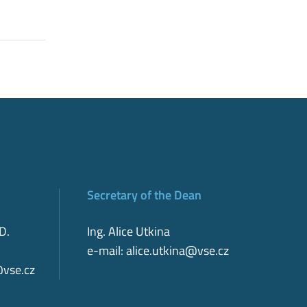
Secretary of the Dean
D.
Ing. Alice Utkina
e-mail:
alice.utkina@vse.cz
@vse.cz