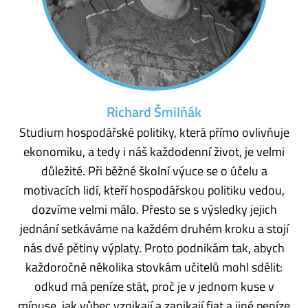
Richard Šmilňák
Studium hospodářské politiky, která přímo ovlivňuje
ekonomiku, a tedy i náš každodenní život, je velmi
důležité. Při běžné školní výuce se o účelu a
motivacích lidí, kteří hospodářskou politiku vedou,
dozvíme velmi málo. Přesto se s výsledky jejich
jednání setkáváme na každém druhém kroku a stojí
nás dvě pětiny výplaty. Proto podnikám tak, abych
každoročně několika stovkám učitelů mohl sdělit:
odkud má peníze stát, proč je v jednom kuse v
mínuse, jak vůbec vznikají a zanikají fiat a jiné peníze