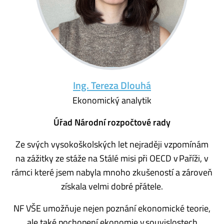
Ing. Tereza Dlouhá
Ekonomický analytik
Úřad Národní rozpočtové rady
Ze svých vysokoškolských let nejraději vzpomínám
na zážitky ze stáže na Stálé misi při OECD v Paříži, v
rámci které jsem nabyla mnoho zkušeností a zároveň
získala velmi dobré přátele.
NF VŠE umožňuje nejen poznání ekonomické teorie,
ale také pochopení ekonomie v souvislostech