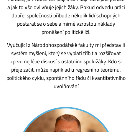
a jak to vše ovlivňuje jejich žáky. Pokud odvedu práci
dobře, společnosti přibude několik lidí schopných
postarat se o sebe a mírně vzrostou náklady
pronášení politické lži.
Vyučující z Národohospodářské fakulty mi představili
systém myšlení, který se vyplatí tříbit a rozšiřovat
zprvu nejlépe diskusí s ostatními spolužáky. Kdo si
přeje začít, může například u regresního teorému,
politického cyklu, spontánního řádu či kvantitativního
uvolňování