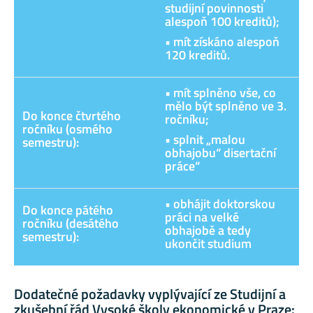
studijní povinnosti
alespoň 100 kreditů);
• mít získáno alespoň
120 kreditů.
• mít splněno vše, co
mělo být splněno ve 3.
Do konce čtvrtého
ročníku;
ročníku (osmého
• splnit „malou
semestru):
obhajobu“ disertační
práce“
• obhájit doktorskou
Do konce pátého
práci na velké
ročníku (desátého
obhajobě a tedy
semestru):
ukončit studium
Dodatečné požadavky vyplývající ze Studijní a
zkušební řád Vysoké školy ekonomické v Praze: