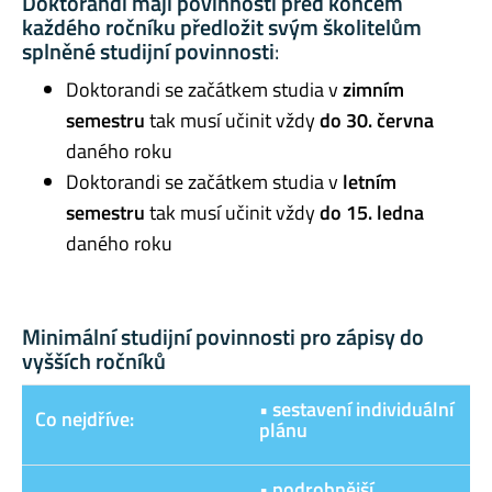
Doktorandi mají povinnosti před koncem
každého ročníku předložit svým školitelům
splněné studijní povinnosti
:
Doktorandi se začátkem studia v
zimním
semestru
tak musí učinit vždy
do 30. června
daného roku
Doktorandi se začátkem studia v
letním
semestru
tak musí učinit vždy
do 15. ledna
daného roku
Minimální studijní povinnosti pro zápisy do
vyšších ročníků
• sestavení individuální
Co nejdříve:
plánu
• podrobnější