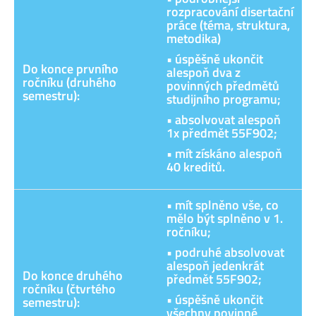
rozpracování disertační
práce (téma, struktura,
metodika)
• úspěšně ukončit
Do konce prvního
alespoň dva z
ročníku (druhého
povinných předmětů
semestru):
studijního programu;
• absolvovat alespoň
1x předmět 55F902;
• mít získáno alespoň
40 kreditů.
• mít splněno vše, co
mělo být splněno v 1.
ročníku;
• podruhé absolvovat
alespoň jedenkrát
Do konce druhého
předmět 55F902;
ročníku (čtvrtého
• úspěšně ukončit
semestru):
všechny povinné