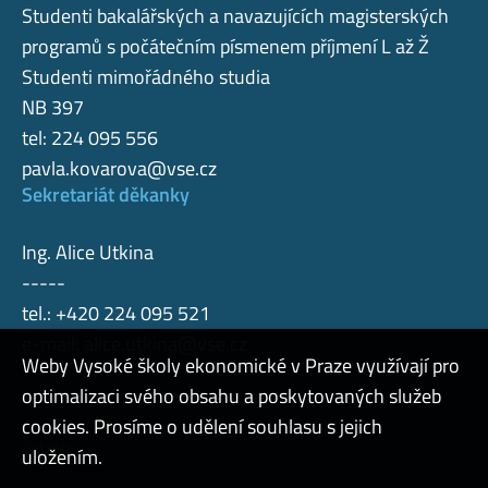
Studenti bakalářských a navazujících magisterských
programů s počátečním písmenem příjmení L až Ž
Studenti mimořádného studia
NB 397
tel: 224 095 556
pavla.kovarova@vse.cz
Sekretariát děkanky
Ing. Alice Utkina
-----
tel.: +420 224 095 521
e-mail:
alice.utkina@vse.cz
Weby Vysoké školy ekonomické v Praze využívají pro
optimalizaci svého obsahu a poskytovaných služeb
cookies. Prosíme o udělení souhlasu s jejich
Admin
uložením.