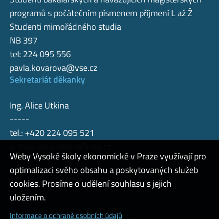
programů s počátečním písmenem příjmení L až Ž
Studenti mimořádného studia
NB 397
tel: 224 095 556
pavla.kovarova@vse.cz
Sekretariát děkanky
Ing. Alice Utkina
-----
tel.: +420 224 095 521
e-mail:
alice.utkina@vse.cz
Weby Vysoké školy ekonomické v Praze využívají pro
optimalizaci svého obsahu a poskytovaných služeb
cookies. Prosíme o udělení souhlasu s jejich
Admin
uložením.
Cookies a ochrana osobních údajů
Informace o ochraně osobních údajů