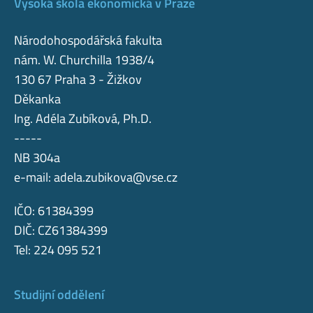
Vysoká škola ekonomická v Praze
Národohospodářská fakulta
nám. W. Churchilla 1938/4
130 67 Praha 3 - Žižkov
Děkanka
Ing. Adéla Zubíková, Ph.D.
-----
NB 304a
e-mail:
adela.zubikova@vse.cz
IČO: 61384399
DIČ: CZ61384399
Tel: 224 095 521
Studijní oddělení