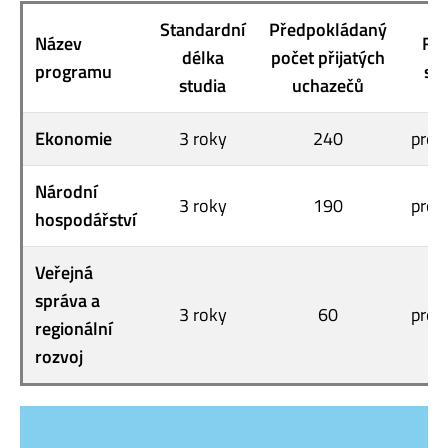
Standardní
Předpokládaný
Název
Fo
délka
počet přijatých
programu
stu
studia
uchazečů
Ekonomie
3 roky
240
prez
Národní
3 roky
190
prez
hospodářství
Veřejná
správa a
3 roky
60
prez
regionální
rozvoj