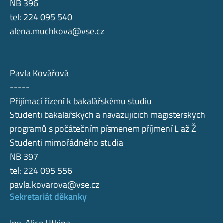
NB 396
tel: 224 095 540
alena.muchkova@vse.cz
Pavla Kovářová
-----
Přijímací řízení k bakalářskému studiu
Studenti bakalářských a navazujících magisterských
programů s počátečním písmenem příjmení L až Ž
Studenti mimořádného studia
NB 397
tel: 224 095 556
pavla.kovarova@vse.cz
Sekretariát děkanky
Ing. Alice Utkina