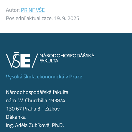
Autor:
PR NF VŠE
Poslední aktualizace:
19. 9. 2025
Vysoká škola ekonomická v Praze
Národohospodářská fakulta
nám. W. Churchilla 1938/4
130 67 Praha 3 - Žižkov
Děkanka
Ing. Adéla Zubíková, Ph.D.