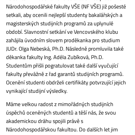
Národohospodářské fakulty VŠE (NF VŠE) již pošesté
setkali, aby ocenili nejlepší studenty bakalářských a
magisterských studijních programů za uplynulé
období. Slavnostní setkání ve Vencovského klubu
zahájila úvodním slovem proděkanka pro studium
JUDr. Olga Nebeská, Ph.D. Následně promluvila také
děkanka fakulty Ing. Adéla Zubíková, Ph.D.
Studentům přišli pogratulovat také další vyučující
fakulty převážně z řad garantů studijních programů.
Ocenění studenti obdrželi certifikáty potvrzující jejich
vynikající studijní výsledky.
Máme velkou radost z mimořádných studijních
úspěchů oceněných studentů a těší nás, že svou
akademickou dráhu spojili právě s
Národohospodářskou fakultou. Do dalších let jim