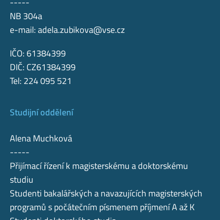
-----
NB 304a
e-mail:
adela.zubikova@vse.cz
IČO: 61384399
DIČ: CZ61384399
Tel: 224 095 521
Studijní oddělení
Alena Muchková
-----
Přijímací řízení k magisterskému a doktorskému
studiu
Studenti bakalářských a navazujících magisterských
programů s počátečním písmenem příjmení A až K