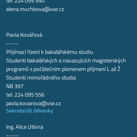
tel: 224 095 540
alena.muchkova@vse.cz
Pavla Kovářová
-----
Přijímací řízení k bakalářskému studiu
Studenti bakalářských a navazujících magisterských
programů s počátečním písmenem příjmení L až Ž
Studenti mimořádného studia
NB 397
tel: 224 095 556
pavla.kovarova@vse.cz
Sekretariát děkanky
Ing. Alice Utkina
-----