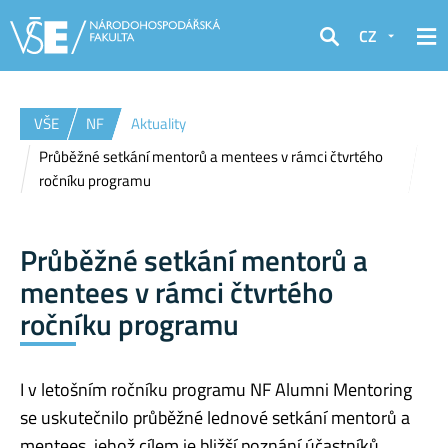
CZ
Hledat
VŠE
NF
Aktuality
Průběžné setkání mentorů a mentees v rámci čtvrtého
ročníku programu
Průběžné setkání mentorů a
mentees v rámci čtvrtého
ročníku programu
I v letošním ročníku programu NF Alumni Mentoring
se uskutečnilo průběžné lednové setkání mentorů a
mentees, jehož cílem je bližší poznání účastníků